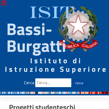
ISIT
Bassi-
Burgatti
Istituto di
Istruzione Superiore
Cerca
Cerca
Progetti studenteschi