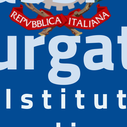
urgat
Istitu