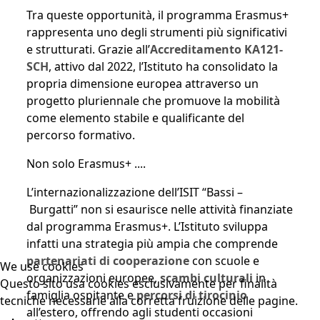
Tra queste opportunità, il programma Erasmus+
rappresenta uno degli strumenti più significativi
e strutturati. Grazie all’
Accreditamento KA121-
SCH
, attivo dal 2022, l’Istituto ha consolidato la
propria dimensione europea attraverso un
progetto pluriennale che promuove la mobilità
come elemento stabile e qualificante del
percorso formativo.
Non solo Erasmus+
....
L’internazionalizzazione dell’ISIT “Bassi –
Burgatti” non si esaurisce nelle attività finanziate
dal programma Erasmus+. L’Istituto sviluppa
infatti una strategia più ampia che comprende
partenariati di cooperazione
con scuole e
We use cookies
organizzazioni europee,
scambi culturali
in
Questo sito usa cookies esclusivamente per finalità
famiglia ospitante e
percorsi di tirocinio
tecniche necessarie alla corretta fruizione delle pagine.
all’estero, offrendo agli studenti occasioni