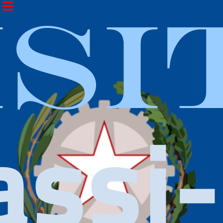
ISI
assi-