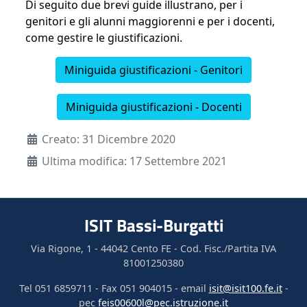
Di seguito due brevi guide illustrano, per i
genitori e gli alunni maggiorenni e per i docenti,
come gestire le giustificazioni.
Miniguida giustificazioni - Genitori
Miniguida giustificazioni - Docenti
Dettagli
Creato: 31 Dicembre 2020
Ultima modifica: 17 Settembre 2021
ISIT Bassi-Burgatti
Via Rigone, 1 - 44042 Cento FE - Cod. Fisc./Partita IVA
81001250380
Tel 051 6859711 - Fax 051 904015 - email
isit@isit100.fe.it
-
pec
feis00600l@pec.istruzione.it