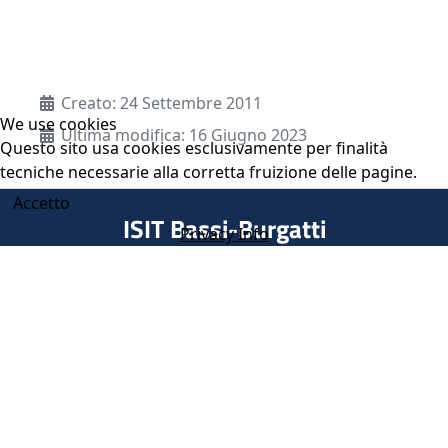
Dettagli
Creato: 24 Settembre 2011
We use cookies
Ultima modifica: 16 Giugno 2023
Questo sito usa cookies esclusivamente per finalità
tecniche necessarie alla corretta fruizione delle pagine.
Accetto
ISIT Bassi-Burgatti
Privacy Info
Via Rigone, 1 - 44042 Cento FE - Cod. Fisc./Partita IVA
81001250380
Tel 051 6859711 - Fax 051 904015 - email
isit@isit100.fe.it
-
pec
feis00600l@pec.istruzione.it
Dichiarazione di accessibilità