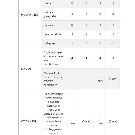
Storia
0
0
3
3
Storia e
3
3
0
0
HUMANITIES
geografia
Filosofia
0
0
3
3
Sport e salute
3
3
2
2
Religione
1
1
1
1
Inglese: lingua
e preparazione
4
4
4
3
alle
certificazioni
LINGUE
Materia CLIL
(rientra in una
(3
(3 ore)
materia
ore)
curricolare)
3h di workshop
pomeridiano
ogni due
settimane
(rientrano,
anno per anno,
nelle materie
(3
(3
WORKSHOP
curriculari e
(3 ore)
(3 ore)
ore)
ore)
sono
conteggiate ai
fini del