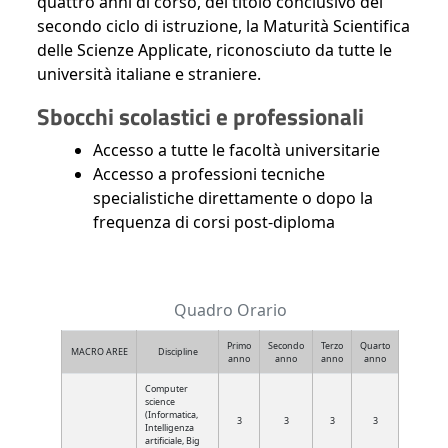
quattro anni di corso, del titolo conclusivo del
secondo ciclo di istruzione, la Maturità Scientifica
delle Scienze Applicate, riconosciuto da tutte le
università italiane e straniere.
Sbocchi scolastici e professionali
Accesso a tutte le facoltà universitarie
Accesso a professioni tecniche
specialistiche direttamente o dopo la
frequenza di corsi post-diploma
Quadro Orario
Primo
Secondo
Terzo
Quarto
MACRO AREE
Discipline
anno
anno
anno
anno
Computer
science
(Informatica,
3
3
3
3
Intelligenza
artificiale, Big