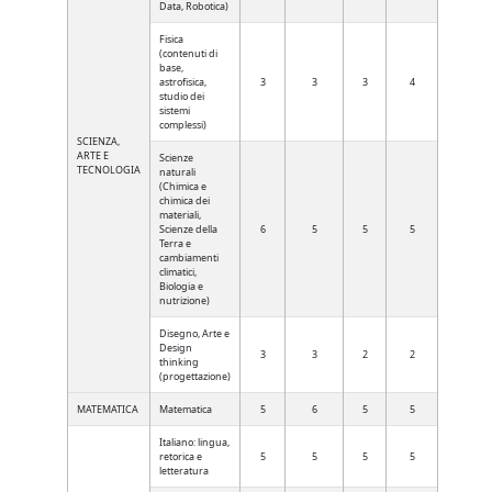
Data, Robotica)
Fisica
(contenuti di
base,
astrofisica,
3
3
3
4
studio dei
sistemi
complessi)
SCIENZA,
ARTE E
Scienze
TECNOLOGIA
naturali
(Chimica e
chimica dei
materiali,
Scienze della
6
5
5
5
Terra e
cambiamenti
climatici,
Biologia e
nutrizione)
Disegno, Arte e
Design
3
3
2
2
thinking
(progettazione)
MATEMATICA
Matematica
5
6
5
5
Italiano: lingua,
retorica e
5
5
5
5
letteratura