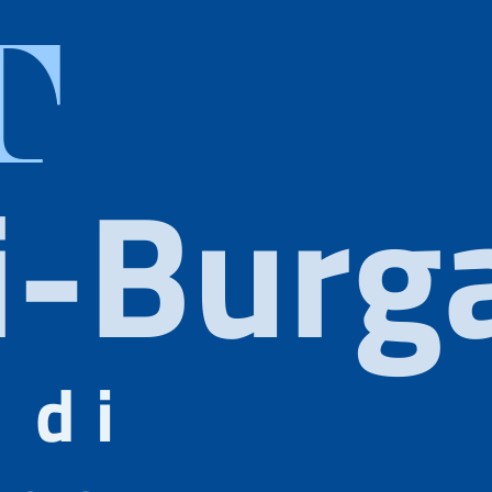
T
i-Burga
 di