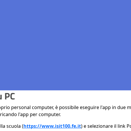
u PC
roprio personal computer, è possibile eseguire l'app in du
ricando l'app per computer.
la scuola (
https://www.isit100.fe.it
) e selezionare il link