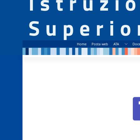
Istruzi
Superio
Home
Posta web
ATA
Doce