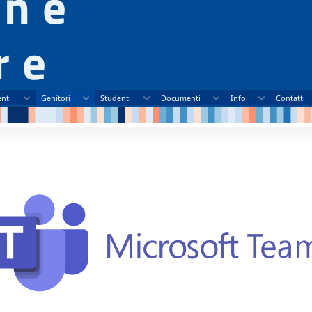
one
re
nti
Genitori
Studenti
Documenti
Info
Contatti