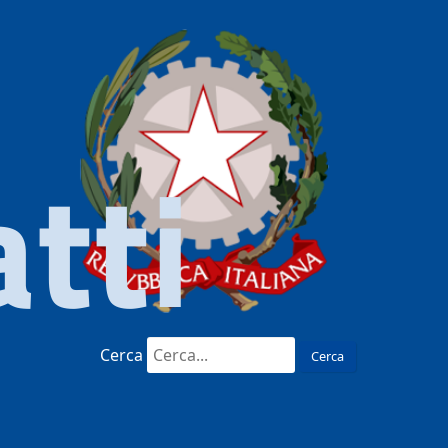
tti
Cerca
Cerca