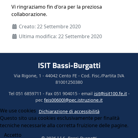
Vi ringraziamo fin d'ora per la preziosa
collaborazione.
Dettagli
Creato: 22 Settembre 2020
Ultima modifica: 22 Settembre 2020
ISIT Bassi-Burgatti
Via Rigone, 1 - 44042 Cento FE - Cod. Fisc./Partita IVA
81001250380
Tel 051 6859711 - Fax 051 904015 - email
isit@isit100.fe.it
-
pec
feis00600l@pec.istruzione.it
We use cookies
Dichiarazione di accessibilità
Questo sito usa cookies esclusivamente per finalità
tecniche necessarie alla corretta fruizione delle pagine.
Accetto