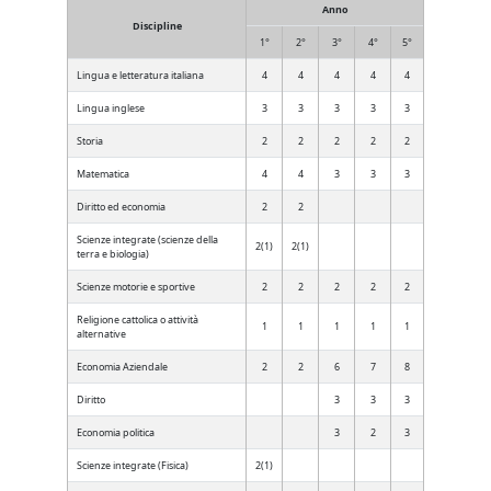
Anno
Discipline
1°
2°
3°
4°
5°
Lingua e letteratura italiana
4
4
4
4
4
Lingua inglese
3
3
3
3
3
Storia
2
2
2
2
2
Matematica
4
4
3
3
3
Diritto ed economia
2
2
Scienze integrate (scienze della
2(1)
2(1)
terra e biologia)
Scienze motorie e sportive
2
2
2
2
2
Religione cattolica o attività
1
1
1
1
1
alternative
Economia Aziendale
2
2
6
7
8
Diritto
3
3
3
Economia politica
3
2
3
Scienze integrate (Fisica)
2(1)