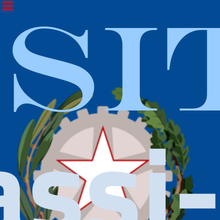
ISI
assi