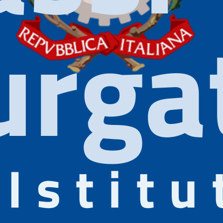
rgat
Istitu