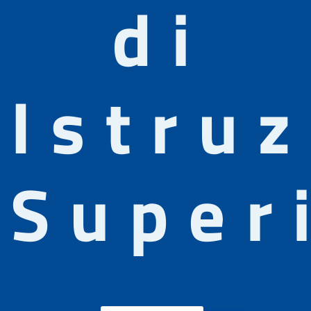
di
Istru
Super