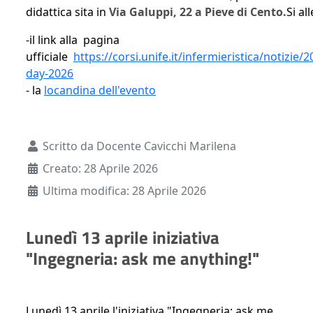
didattica sita in
Via Galuppi, 22 a Pieve di Cento.
Si al
-il link alla pagina
ufficiale
https://corsi.unife.it/infermieristica/notizie/
day-2026
- la
locandina dell'evento
Dettagli
Scritto da
Docente Cavicchi Marilena
Creato: 28 Aprile 2026
Ultima modifica: 28 Aprile 2026
Lunedì 13 aprile iniziativa
"Ingegneria: ask me anything!"
Lunedì 13 aprile l'iniziativa "Ingegneria: ask me