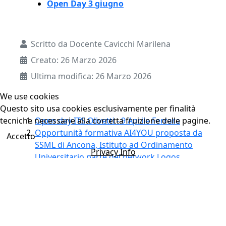
Open Day 3 giugno
Dettagli
Scritto da
Docente Cavicchi Marilena
Creato: 26 Marzo 2026
Ultima modifica: 26 Marzo 2026
We use cookies
Questo sito usa cookies esclusivamente per finalità
Open day ITS Olivetti - 9 Aprile Ferrara
tecniche necessarie alla corretta fruizione delle pagine.
Opportunità formativa AI4YOU proposta da
Accetto
SSML di Ancona, Istituto ad Ordinamento
Privacy Info
Universitario parte del network Logos
Open Day Architettura e Design / Università
degli Studi di Ferrara - Marzo 2026
11 aprile 2026 - Porte Aperte all'Università di
Pavia
Open Day - Università di Ferrara | Nuovi