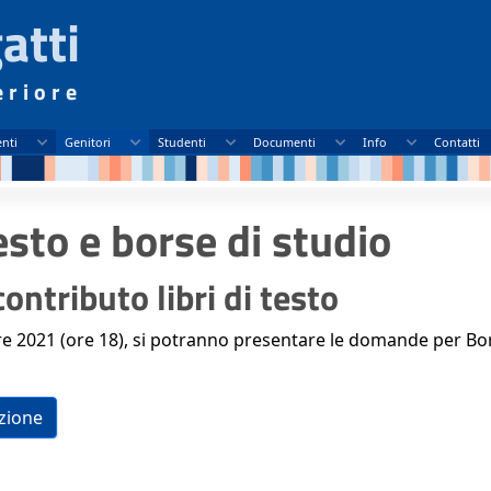
atti
eriore
nti
Genitori
Studenti
Documenti
Info
Contatti
testo e borse di studio
ontributo libri di testo
e 2021 (ore 18), si potranno presentare le domande per Bor
zione