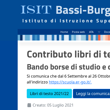
Bassi-Burg
ISIT
Istituto di Istruzione Sup
Home
Posta web
ATA
Doce
Contributo libri di 
Bando borse di studio e c
Si comunica che dal 6 Settembre al 26 Ottobr
all'indirizzo
https://scuola.er-go.it/.
Libri di testo 2021/22
Leggi la comunica
Dettagli
Creato: 05 Luglio 2021