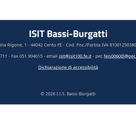
ISIT Bassi-Burgatti
Via Rigone, 1 - 44042 Cento FE - Cod. Fisc./Partita IVA 8100125038
711 - Fax 051 904015 - email
isit@isit100.fe.it
- pec
feis00600l@pec.
Dichiarazione di accessibilità
© 2026 I.I.S. Bassi-Burgatti