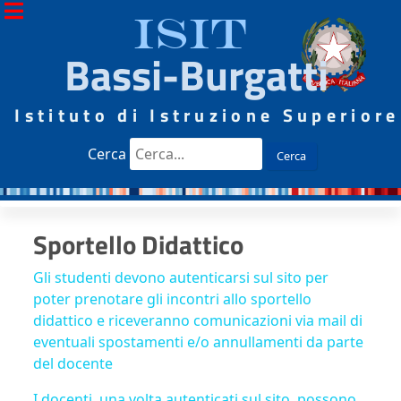
ISIT
Bassi-Burgatti
Istituto di Istruzione Superiore
Cerca
Cerca
Sportello Didattico
Gli studenti devono autenticarsi sul sito per
poter prenotare gli incontri allo sportello
didattico e riceveranno comunicazioni via mail di
eventuali spostamenti e/o annullamenti da parte
del docente
I docenti, una volta autenticati sul sito, possono