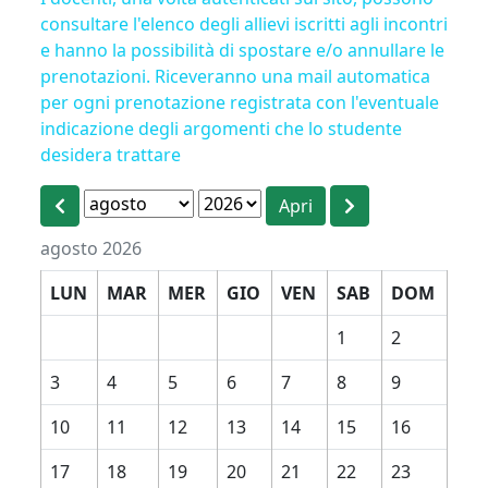
consultare l'elenco degli allievi iscritti agli incontri
e hanno la possibilità di spostare e/o annullare le
prenotazioni. Riceveranno una mail automatica
per ogni prenotazione registrata con l'eventuale
indicazione degli argomenti che lo studente
desidera trattare
agosto 2026
LUN
MAR
MER
GIO
VEN
SAB
DOM
1
2
3
4
5
6
7
8
9
10
11
12
13
14
15
16
17
18
19
20
21
22
23