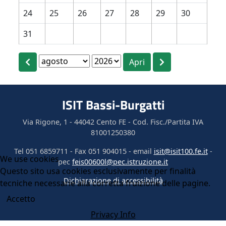
24
25
26
27
28
29
30
31
ISIT Bassi-Burgatti
Via Rigone, 1 - 44042 Cento FE - Cod. Fisc./Partita IVA
81001250380
Tel 051 6859711 - Fax 051 904015 - email
isit@isit100.fe.it
-
We use cookies
pec
feis00600l@pec.istruzione.it
Questo sito usa cookies esclusivamente per finalità
Dichiarazione di accessibilità
tecniche necessarie alla corretta fruizione delle pagine.
Accetto
Privacy Info
© 2026 I.I.S. Bassi-Burgatti