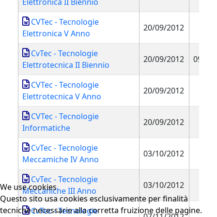
Elettronica II Biennio
CVTec - Tecnologie
20/09/2012
Elettronica V Anno
CvTec - Tecnologie
20/09/2012
09/10
Elettrotecnica II Biennio
CVTec - Tecnologie
20/09/2012
Elettrotecnica V Anno
CVTec - Tecnologie
20/09/2012
Informatiche
CvTec - Tecnologie
03/10/2012
Meccamiche IV Anno
CvTec - Tecnologie
03/10/2012
We use cookies
Meccaniche III Anno
Questo sito usa cookies esclusivamente per finalità
tecniche necessarie alla corretta fruizione delle pagine.
CvTec - Tecnologie
07/11/2012