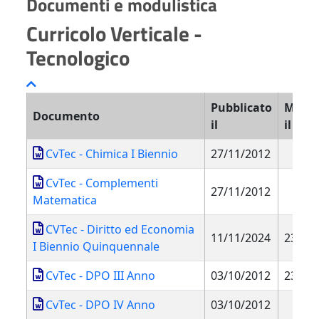
Documenti e modulistica
Curricolo Verticale -
Tecnologico
Pubblicato
Modif
Documento
il
il
CvTec - Chimica I Biennio
27/11/2012
CvTec - Complementi
27/11/2012
Matematica
CVTec - Diritto ed Economia
11/11/2024
23/04
I Biennio Quinquennale
CvTec - DPO III Anno
03/10/2012
23/11
CvTec - DPO IV Anno
03/10/2012