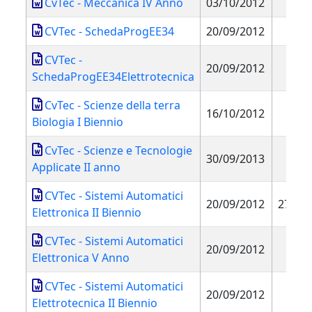
CvTec - Meccanica IV Anno
03/10/2012
CVTec - SchedaProgEE34
20/09/2012
CVTec -
20/09/2012
SchedaProgEE34Elettrotecnica
CvTec - Scienze della terra
16/10/2012
Biologia I Biennio
CvTec - Scienze e Tecnologie
30/09/2013
Applicate II anno
CVTec - Sistemi Automatici
20/09/2012
27/11
Elettronica II Biennio
CVTec - Sistemi Automatici
20/09/2012
Elettronica V Anno
CVTec - Sistemi Automatici
20/09/2012
Elettrotecnica II Biennio