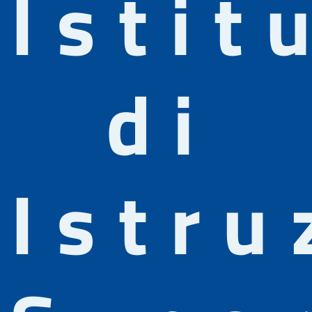
Istit
di
Istru