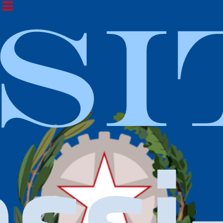
ISI
ssi