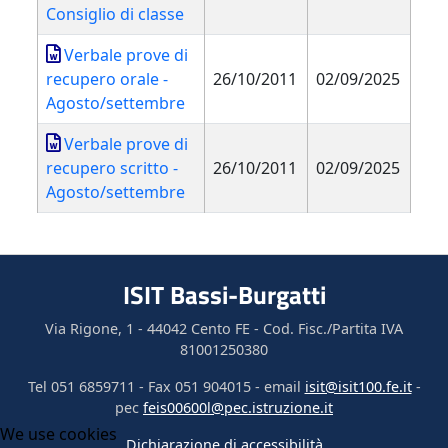
Consiglio di classe
Verbale prove di
recupero orale -
26/10/2011
02/09/2025
Agosto/settembre
Verbale prove di
recupero scritto -
26/10/2011
02/09/2025
Agosto/settembre
ISIT Bassi-Burgatti
Via Rigone, 1 - 44042 Cento FE - Cod. Fisc./Partita IVA
81001250380
Tel 051 6859711 - Fax 051 904015 - email
isit@isit100.fe.it
-
pec
feis00600l@pec.istruzione.it
We use cookies
Dichiarazione di accessibilità