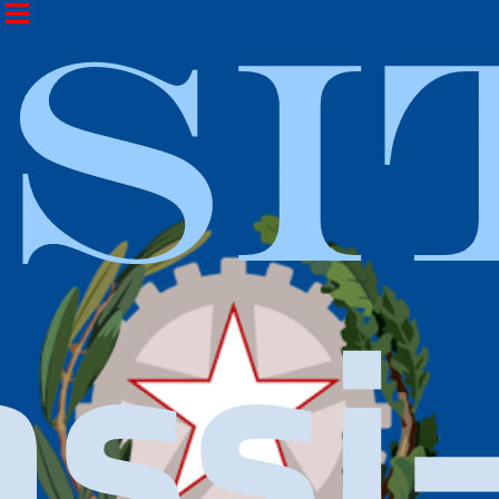
ISI
ssi