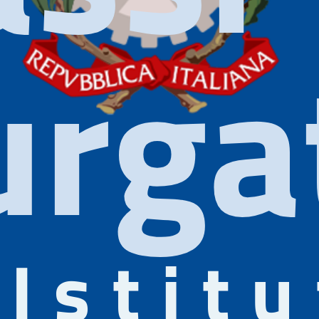
rgat
Istit