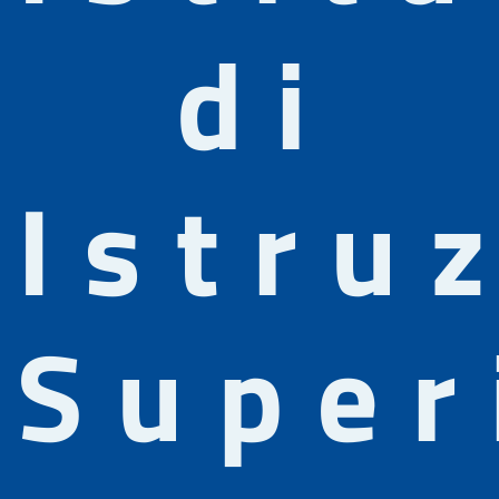
di
Istru
Super