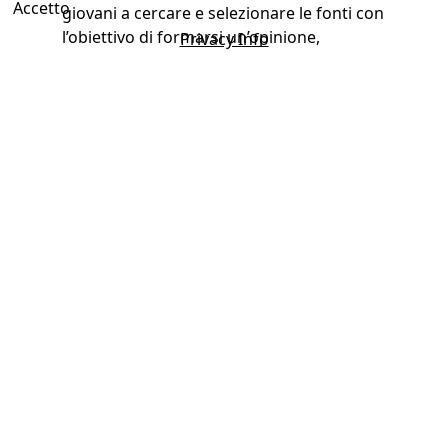
Accetto
giovani a cercare e selezionare le fonti con
l’obiettivo di formarsi un’opinione,
Privacy Info
sviluppare competenze di public speaking
e di educazione all’ascolto, ad
autovalutarsi, a migliorare la propria
consapevolezza culturale e l’autostima. Il
debate allena la mente a non fossilizzarsi
su personali opinioni, sviluppa il pensiero
critico, arricchisce il bagaglio di
competenze. Al termine il docente valuta
la prestazione delle squadre in termini di
competenze raggiunte. Nel debate non è
consentito alcun ausilio tecnologico.
Perchè adottare l'idea?
Per superare la logica dello studio
inteso come mero apprendimento
mnemonico di testi scritti.
Per favorire l’approccio dialettico.