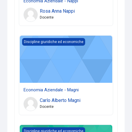
Economia Aziendale - Nappi
Rosa Anna Nappi
Docente
Economia Aziendale - Magni
Discipline giuridiche ed economiche
Economia Aziendale - Magni
Carlo Alberto Magni
Docente
Dardano - Discipline giuridiche ed economiche
Discipline giuridiche ed economiche