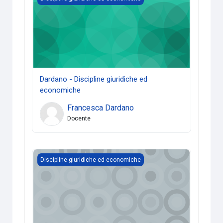
Dardano - Discipline giuridiche ed
economiche
Francesca Dardano
Docente
Economia Aziendale - Gallini
Discipline giuridiche ed economiche