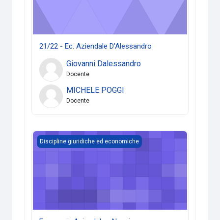
21/22 - Ec. Aziendale D'Alessandro
Giovanni Dalessandro
Docente
MICHELE POGGI
Docente
Economia Aziendale - Nappi
Discipline giuridiche ed economiche