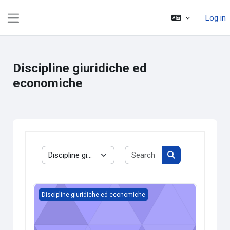
Skip to main content
Log in
Side panel
Discipline giuridiche ed
economiche
Search courses
Course categories
Search courses
21/22 - Ec. Aziendale D'Alessandro
Discipline giuridiche ed economiche