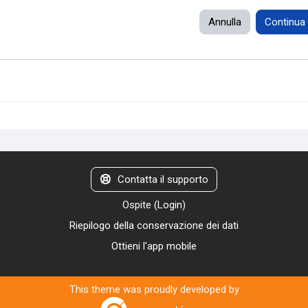
Annulla
Continua
Contatta il supporto
Ospite (
Login
)
Riepilogo della conservazione dei dati
Ottieni l'app mobile
This theme was proudly developed by