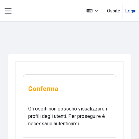
Vai al contenuto principale
Ospite
Login
Pannello laterale
Conferma
Gli ospiti non possono visualizzare i
profili degli utenti. Per proseguire è
necessario autenticarsi.