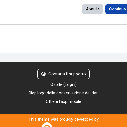
Annulla
Continua
Contatta il supporto
Ospite (
Login
)
Riepilogo della conservazione dei dati
Ottieni l'app mobile
This theme was proudly developed by