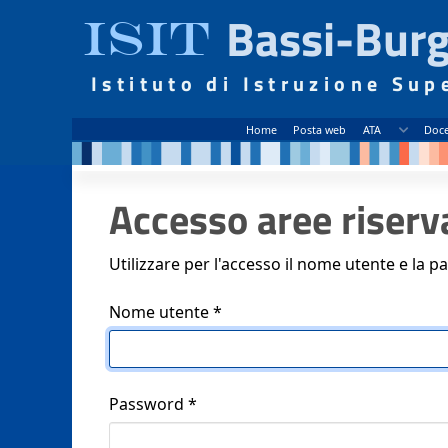
Bassi-Burg
ISIT
Istituto di Istruzione Sup
Home
Posta web
ATA
Doce
Accesso aree riserv
Utilizzare per l'accesso il nome utente e la p
Nome utente
*
Password
*