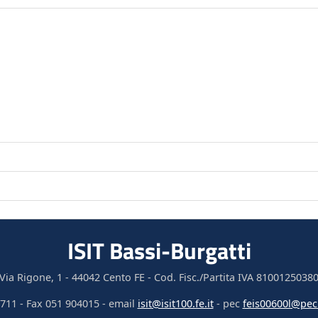
ISIT Bassi-Burgatti
Via Rigone, 1 - 44042 Cento FE - Cod. Fisc./Partita IVA 8100125038
711 - Fax 051 904015 - email
isit@isit100.fe.it
- pec
feis00600l@pec.