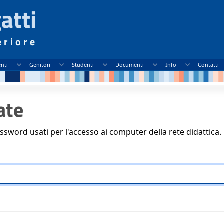
atti
eriore
nti
Genitori
Studenti
Documenti
Info
Contatti
ate
assword usati per l'accesso ai computer della rete didattica.