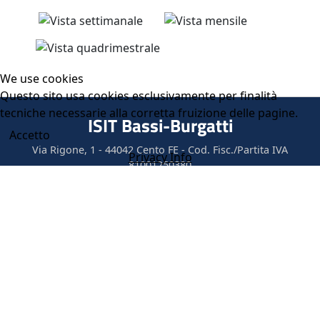
We use cookies
Questo sito usa cookies esclusivamente per finalità
tecniche necessarie alla corretta fruizione delle pagine.
ISIT Bassi-Burgatti
Accetto
Via Rigone, 1 - 44042 Cento FE - Cod. Fisc./Partita IVA
Privacy Info
81001250380
Tel 051 6859711 - Fax 051 904015 - email
isit@isit100.fe.it
-
pec
feis00600l@pec.istruzione.it
Dichiarazione di accessibilità
© 2026 I.I.S. Bassi-Burgatti